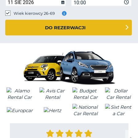
10:00
Wiek kierowcy 26-69
DO REZERWACJI
D