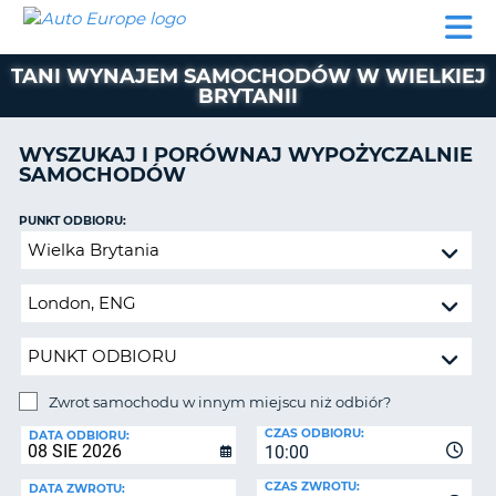
AUTO
WYNAJEM
WYNAJEM
WYPOŻYCZALNIA
PARTNERZY
POMOC
EUROPE
SAMOCHODÓW
SAMOCHODÓW
KAMPERÓW
TANI WYNAJEM SAMOCHODÓW W WIELKIEJ
WYPOŻYCZALNIA
BRYTANII
KAMPERÓW
PARTNERZY
WYSZUKAJ I PORÓWNAJ WYPOŻYCZALNIE
IE
SAMOCHODÓW
POMOC
JĄ
MOJE
PUNKT ODBIORU:
KONTO
Zwrot
samochodu
ZARZĄDZANIE
w
REZERWACJĄ
innym
POLSKA
miejscu
niż
odbiór?
Zwrot samochodu w innym miejscu niż odbiór?
PUNKT
CZAS ODBIORU:
ZWROTU:
DATA ODBIORU:
10:00
CZAS ZWROTU:
DATA ZWROTU: