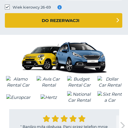
Wiek kierowcy 26-69
DO REZERWACJI
"
Bardzo miła obsługa. Pani przez telefon mnie
D