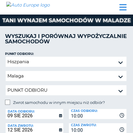
AUTO
WYNAJEM
WYNAJEM
WYPOŻYCZALNIA
PARTNERZY
POMOC
EUROPE
SAMOCHODÓW
SAMOCHODÓW
KAMPERÓW
TANI WYNAJEM SAMOCHODÓW W MALADZE
WYPOŻYCZALNIA
KAMPERÓW
WYSZUKAJ I PORÓWNAJ WYPOŻYCZALNIE
PARTNERZY
SAMOCHODÓW
IE
POMOC
JĄ
PUNKT ODBIORU:
MOJE
Zwrot
KONTO
samochodu
ZARZĄDZANIE
w
REZERWACJĄ
innym
miejscu
POLSKA
niż
odbiór?
Zwrot samochodu w innym miejscu niż odbiór?
PUNKT
CZAS ODBIORU:
ZWROTU:
DATA ODBIORU:
10:00
CZAS ZWROTU:
DATA ZWROTU:
10:00