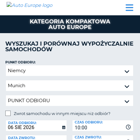
AUTO
WYNAJEM
WYNAJEM
WYPOŻYCZALNIA
PARTNERZY
POMOC
EUROPE
SAMOCHODÓW
SAMOCHODÓW
KAMPERÓW
KATEGORIA KOMPAKTOWA
WYPOŻYCZALNIA
AUTO EUROPE
KAMPERÓW
PARTNERZY
WYSZUKAJ I PORÓWNAJ WYPOŻYCZALNIE
IE
SAMOCHODÓW
POMOC
JĄ
MOJE
PUNKT ODBIORU:
KONTO
Zwrot
samochodu
ZARZĄDZANIE
w
REZERWACJĄ
innym
POLSKA
miejscu
niż
odbiór?
Zwrot samochodu w innym miejscu niż odbiór?
PUNKT
CZAS ODBIORU:
ZWROTU:
DATA ODBIORU:
10:00
CZAS ZWROTU:
DATA ZWROTU: