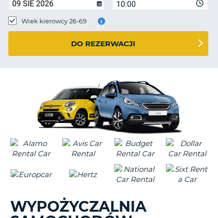
10:00
Wiek kierowcy 26-69
DO REZERWACJI
WYPOŻYCZALNIA
D