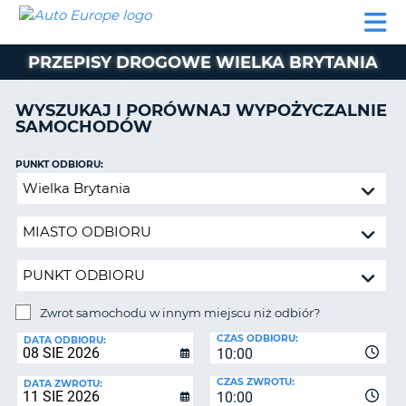
AUTO
WYNAJEM
WYNAJEM
WYPOŻYCZALNIA
PARTNERZY
POMOC
EUROPE
SAMOCHODÓW
SAMOCHODÓW
KAMPERÓW
PRZEPISY DROGOWE WIELKA BRYTANIA
WYPOŻYCZALNIA
KAMPERÓW
WYSZUKAJ I PORÓWNAJ WYPOŻYCZALNIE
PARTNERZY
SAMOCHODÓW
IE
POMOC
JĄ
PUNKT ODBIORU:
MOJE
Zwrot
KONTO
samochodu
ZARZĄDZANIE
w
REZERWACJĄ
innym
miejscu
POLSKA
niż
odbiór?
Zwrot samochodu w innym miejscu niż odbiór?
PUNKT
CZAS ODBIORU:
ZWROTU:
DATA ODBIORU:
10:00
CZAS ZWROTU:
DATA ZWROTU:
10:00