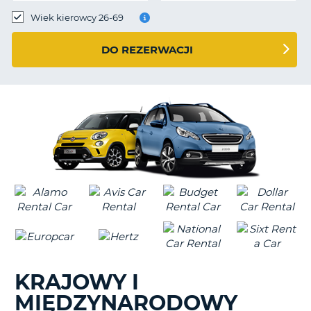
Wiek kierowcy 26-69
DO REZERWACJI
KRAJOWY I
MIĘDZYNARODOWY
D