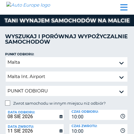
AUTO
WYNAJEM
WYNAJEM
WYPOŻYCZALNIA
PARTNERZY
POMOC
EUROPE
SAMOCHODÓW
SAMOCHODÓW
KAMPERÓW
TANI WYNAJEM SAMOCHODÓW NA MALCIE
WYPOŻYCZALNIA
KAMPERÓW
WYSZUKAJ I PORÓWNAJ WYPOŻYCZALNIE
PARTNERZY
SAMOCHODÓW
IE
POMOC
JĄ
PUNKT ODBIORU:
MOJE
Zwrot
KONTO
samochodu
ZARZĄDZANIE
w
REZERWACJĄ
innym
miejscu
POLSKA
niż
odbiór?
Zwrot samochodu w innym miejscu niż odbiór?
PUNKT
CZAS ODBIORU:
ZWROTU:
DATA ODBIORU:
10:00
CZAS ZWROTU:
DATA ZWROTU:
10:00