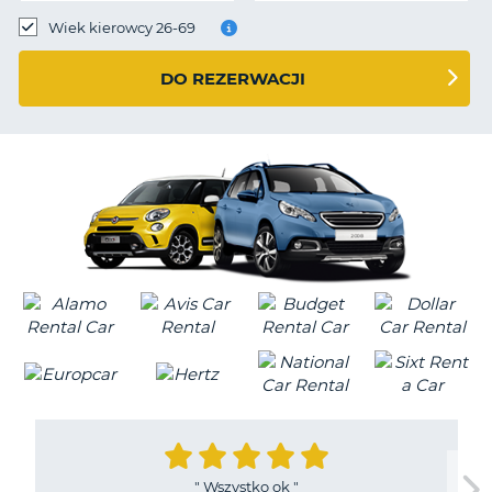
Wiek kierowcy 26-69
DO REZERWACJI
"
Wszystko ok
"
D