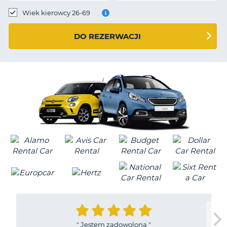
Wiek kierowcy 26-69
DO REZERWACJI
"
Jestem zadowolona
"
D