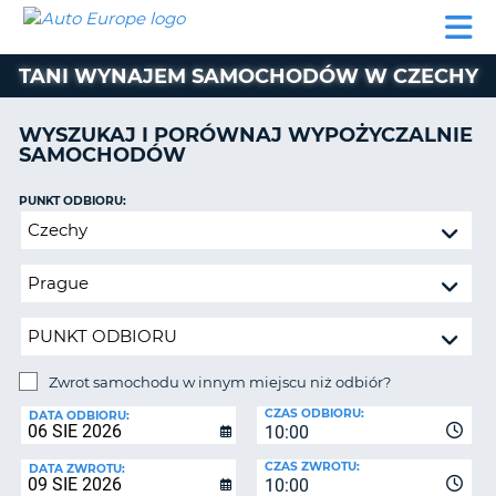
AUTO
WYNAJEM
WYNAJEM
WYPOŻYCZALNIA
PARTNERZY
POMOC
EUROPE
SAMOCHODÓW
SAMOCHODÓW
KAMPERÓW
TANI WYNAJEM SAMOCHODÓW W CZECHY
WYPOŻYCZALNIA
KAMPERÓW
WYSZUKAJ I PORÓWNAJ WYPOŻYCZALNIE
PARTNERZY
SAMOCHODÓW
IE
POMOC
JĄ
PUNKT ODBIORU:
MOJE
Zwrot
KONTO
samochodu
ZARZĄDZANIE
w
REZERWACJĄ
innym
miejscu
POLSKA
niż
odbiór?
Zwrot samochodu w innym miejscu niż odbiór?
PUNKT
CZAS ODBIORU:
ZWROTU:
DATA ODBIORU:
10:00
CZAS ZWROTU:
DATA ZWROTU:
10:00