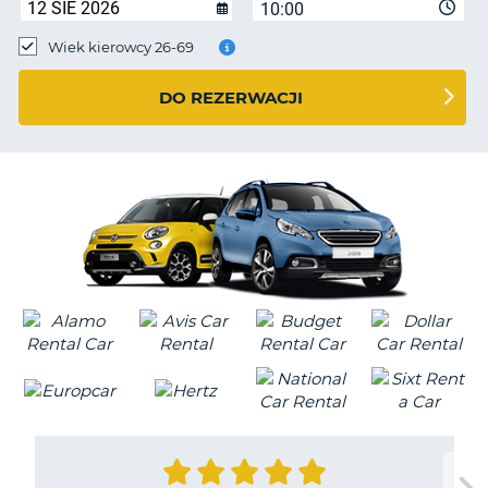
10:00
Wiek kierowcy 26-69
DO REZERWACJI
D