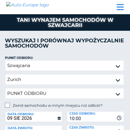
AUTO
WYNAJEM
WYNAJEM
WYPOŻYCZALNIA
PARTNERZY
POMOC
EUROPE
SAMOCHODÓW
SAMOCHODÓW
KAMPERÓW
TANI WYNAJEM SAMOCHODÓW W
WYPOŻYCZALNIA
SZWAJCARII
KAMPERÓW
PARTNERZY
WYSZUKAJ I PORÓWNAJ WYPOŻYCZALNIE
IE
SAMOCHODÓW
POMOC
JĄ
MOJE
PUNKT ODBIORU:
KONTO
Zwrot
samochodu
ZARZĄDZANIE
w
REZERWACJĄ
innym
POLSKA
miejscu
niż
odbiór?
Zwrot samochodu w innym miejscu niż odbiór?
PUNKT
CZAS ODBIORU:
ZWROTU:
DATA ODBIORU:
10:00
CZAS ZWROTU:
DATA ZWROTU: