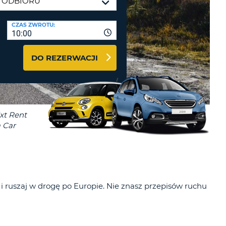
J
ODRÓŻY I PARTNERZY
CZAS ZWROTU:
10:00
GUJ SIĘ TUTAJ
DO REZERWACJI
J
J
J
i ruszaj w drogę po Europie. Nie znasz przepisów ruchu