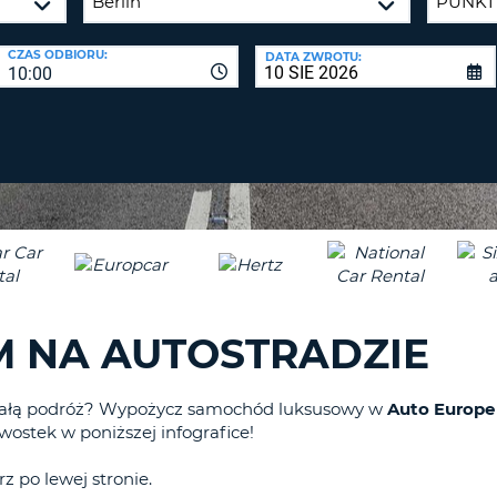
CO
NAJMNIE
BIURA P
CZAS ODBIORU:
DATA ZWROTU:
1
10:00
ZALO
DUŻA
ZRESETUJ
HASŁO
LITERA.
CO
NAJMNIE
CANCEL
JEDNA
MAŁA
LITERA.
CO
NAJMNIE
1
M NA AUTOSTRADZIE
CYFRA.
CO
NAJMNIE
niałą podróż? Wypożycz samochód luksusowy w
Auto Europe
1
ostek w poniższej infografice!
ZNAK.
rz po lewej stronie.