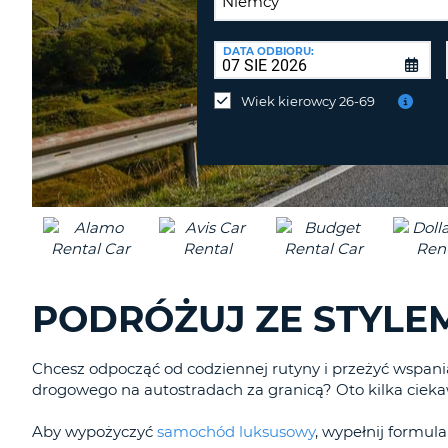
PUNKT
ZWROTU:
DATA ODBIORU:
Zwrot
samochodu
Wiek kierowcy 26-69
w
innym
miejscu
niż
odbiór?
PODRÓŻUJ ZE STYLE
Chcesz odpocząć od codziennej rutyny i przeżyć wspa
drogowego na autostradach za granicą? Oto kilka ciekaw
Aby wypożyczyć
samochód luksusowy
, wypełnij formula