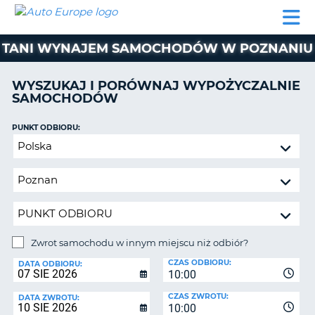
AUTO
WYNAJEM
WYNAJEM
WYPOŻYCZALNIA
PARTNERZY
POMOC
EUROPE
SAMOCHODÓW
SAMOCHODÓW
KAMPERÓW
TANI WYNAJEM SAMOCHODÓW W POZNANIU
WYPOŻYCZALNIA
KAMPERÓW
WYSZUKAJ I PORÓWNAJ WYPOŻYCZALNIE
PARTNERZY
SAMOCHODÓW
IE
POMOC
JĄ
PUNKT ODBIORU:
MOJE
Zwrot
KONTO
samochodu
ZARZĄDZANIE
w
REZERWACJĄ
innym
miejscu
POLSKA
niż
odbiór?
Zwrot samochodu w innym miejscu niż odbiór?
PUNKT
CZAS ODBIORU:
ZWROTU:
DATA ODBIORU:
10:00
CZAS ZWROTU:
DATA ZWROTU:
10:00