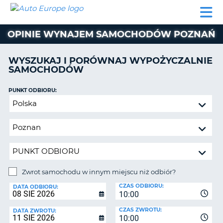
AUTO
WYNAJEM
WYNAJEM
WYPOŻYCZALNIA
PARTNERZY
POMOC
EUROPE
SAMOCHODÓW
SAMOCHODÓW
KAMPERÓW
OPINIE WYNAJEM SAMOCHODÓW POZNAŃ
WYPOŻYCZALNIA
KAMPERÓW
WYSZUKAJ I PORÓWNAJ WYPOŻYCZALNIE
PARTNERZY
SAMOCHODÓW
IE
POMOC
JĄ
PUNKT ODBIORU:
MOJE
Zwrot
KONTO
samochodu
ZARZĄDZANIE
w
REZERWACJĄ
innym
miejscu
POLSKA
niż
odbiór?
Zwrot samochodu w innym miejscu niż odbiór?
PUNKT
CZAS ODBIORU:
ZWROTU:
DATA ODBIORU:
10:00
CZAS ZWROTU:
DATA ZWROTU:
10:00