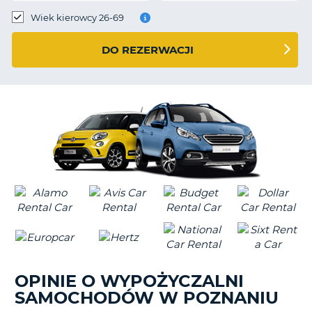
Wiek kierowcy 26-69
DO REZERWACJI
OPINIE O WYPOŻYCZALNI
SAMOCHODÓW W POZNANIU
D