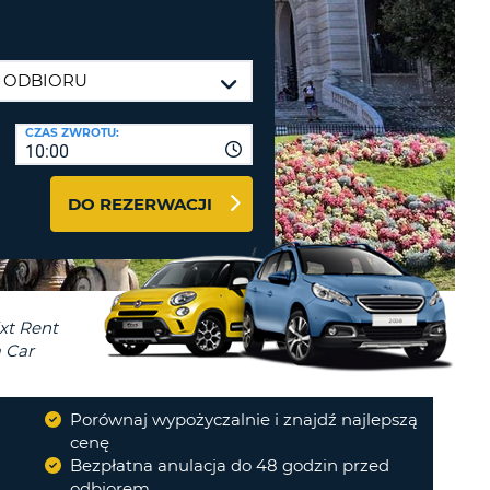
J
ODRÓŻY I PARTNERZY
GUJ SIĘ TUTAJ
CZAS ZWROTU:
10:00
J
DO REZERWACJI
J
J
Porównaj wypożyczalnie i znajdź najlepszą
cenę
Bezpłatna anulacja do 48 godzin przed
odbiorem