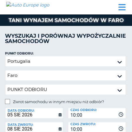
AUTO
WYNAJEM
WYNAJEM
WYPOŻYCZALNIA
PARTNERZY
POMOC
EUROPE
SAMOCHODÓW
SAMOCHODÓW
KAMPERÓW
TANI WYNAJEM SAMOCHODÓW W FARO
WYPOŻYCZALNIA
KAMPERÓW
WYSZUKAJ I PORÓWNAJ WYPOŻYCZALNIE
PARTNERZY
SAMOCHODÓW
IE
POMOC
JĄ
PUNKT ODBIORU:
MOJE
Zwrot
KONTO
samochodu
ZARZĄDZANIE
w
REZERWACJĄ
innym
miejscu
POLSKA
niż
odbiór?
Zwrot samochodu w innym miejscu niż odbiór?
PUNKT
CZAS ODBIORU:
ZWROTU:
DATA ODBIORU:
10:00
CZAS ZWROTU:
DATA ZWROTU:
10:00