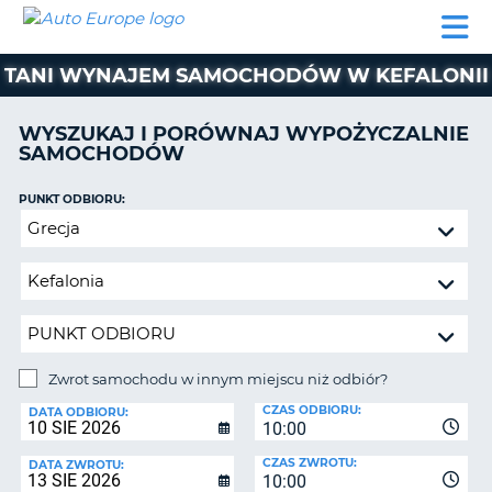
AUTO
WYNAJEM
WYNAJEM
WYPOŻYCZALNIA
PARTNERZY
POMOC
EUROPE
SAMOCHODÓW
SAMOCHODÓW
KAMPERÓW
TANI WYNAJEM SAMOCHODÓW W KEFALONII
WYPOŻYCZALNIA
KAMPERÓW
WYSZUKAJ I PORÓWNAJ WYPOŻYCZALNIE
PARTNERZY
SAMOCHODÓW
IE
POMOC
JĄ
PUNKT ODBIORU:
MOJE
Zwrot
KONTO
samochodu
ZARZĄDZANIE
w
REZERWACJĄ
innym
miejscu
POLSKA
niż
odbiór?
Zwrot samochodu w innym miejscu niż odbiór?
PUNKT
CZAS ODBIORU:
ZWROTU:
DATA ODBIORU:
10:00
CZAS ZWROTU:
DATA ZWROTU:
10:00