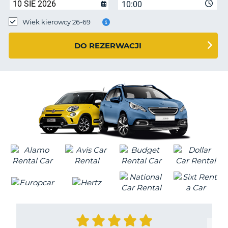
10:00
Wiek kierowcy 26-69
DO REZERWACJI
D