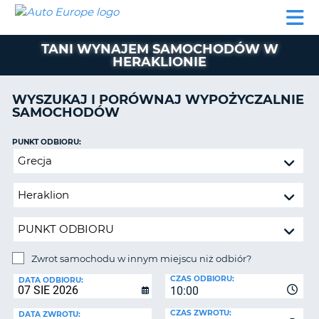
AUTO
WYNAJEM
WYNAJEM
WYPOŻYCZALNIA
PARTNERZY
POMOC
EUROPE
SAMOCHODÓW
SAMOCHODÓW
KAMPERÓW
TANI WYNAJEM SAMOCHODÓW W
WYPOŻYCZALNIA
HERAKLIONIE
KAMPERÓW
PARTNERZY
WYSZUKAJ I PORÓWNAJ WYPOŻYCZALNIE
IE
SAMOCHODÓW
POMOC
JĄ
MOJE
PUNKT ODBIORU:
KONTO
Zwrot
samochodu
ZARZĄDZANIE
w
REZERWACJĄ
innym
POLSKA
miejscu
niż
odbiór?
Zwrot samochodu w innym miejscu niż odbiór?
PUNKT
CZAS ODBIORU:
ZWROTU:
DATA ODBIORU:
10:00
CZAS ZWROTU:
DATA ZWROTU: