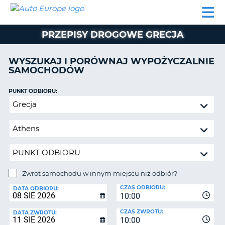
AUTO
WYNAJEM
WYNAJEM
WYPOŻYCZALNIA
PARTNERZY
POMOC
EUROPE
SAMOCHODÓW
SAMOCHODÓW
KAMPERÓW
PRZEPISY DROGOWE GRECJA
WYPOŻYCZALNIA
KAMPERÓW
WYSZUKAJ I PORÓWNAJ WYPOŻYCZALNIE
PARTNERZY
SAMOCHODÓW
IE
POMOC
JĄ
PUNKT ODBIORU:
MOJE
Zwrot
KONTO
samochodu
ZARZĄDZANIE
w
REZERWACJĄ
innym
miejscu
POLSKA
niż
odbiór?
Zwrot samochodu w innym miejscu niż odbiór?
PUNKT
CZAS ODBIORU:
ZWROTU:
DATA ODBIORU:
10:00
CZAS ZWROTU:
DATA ZWROTU:
10:00