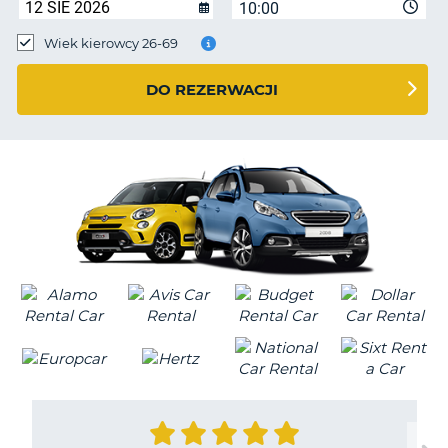
10:00
Wiek kierowcy 26-69
DO REZERWACJI
D