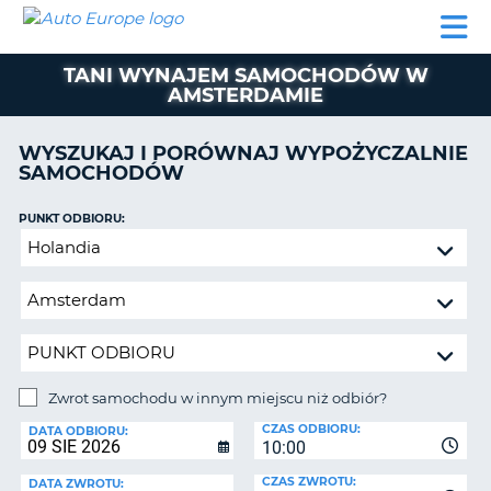
AUTO
WYNAJEM
WYNAJEM
WYPOŻYCZALNIA
PARTNERZY
POMOC
EUROPE
SAMOCHODÓW
SAMOCHODÓW
KAMPERÓW
TANI WYNAJEM SAMOCHODÓW W
WYPOŻYCZALNIA
AMSTERDAMIE
KAMPERÓW
PARTNERZY
WYSZUKAJ I PORÓWNAJ WYPOŻYCZALNIE
IE
SAMOCHODÓW
POMOC
JĄ
MOJE
PUNKT ODBIORU:
KONTO
Zwrot
samochodu
ZARZĄDZANIE
w
REZERWACJĄ
innym
POLSKA
miejscu
niż
odbiór?
Zwrot samochodu w innym miejscu niż odbiór?
PUNKT
CZAS ODBIORU:
ZWROTU:
DATA ODBIORU:
10:00
CZAS ZWROTU:
DATA ZWROTU: