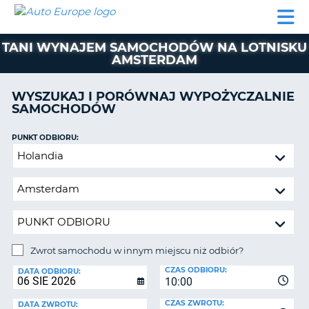
AUTO
WYNAJEM
WYNAJEM
WYPOŻYCZALNIA
PARTNERZY
POMOC
EUROPE
SAMOCHODÓW
SAMOCHODÓW
KAMPERÓW
TANI WYNAJEM SAMOCHODÓW NA LOTNISKU
WYPOŻYCZALNIA
AMSTERDAM
KAMPERÓW
PARTNERZY
WYSZUKAJ I PORÓWNAJ WYPOŻYCZALNIE
IE
SAMOCHODÓW
POMOC
JĄ
MOJE
PUNKT ODBIORU:
KONTO
Zwrot
samochodu
ZARZĄDZANIE
w
REZERWACJĄ
innym
POLSKA
miejscu
niż
odbiór?
Zwrot samochodu w innym miejscu niż odbiór?
PUNKT
CZAS ODBIORU:
ZWROTU:
DATA ODBIORU:
10:00
CZAS ZWROTU:
DATA ZWROTU: