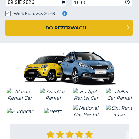
10:00
Wiek kierowcy 26-69
DO REZERWACJI
D