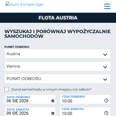
AUTO
WYNAJEM
WYNAJEM
WYPOŻYCZALNIA
PARTNERZY
POMOC
EUROPE
SAMOCHODÓW
SAMOCHODÓW
KAMPERÓW
FLOTA AUSTRIA
WYPOŻYCZALNIA
KAMPERÓW
WYSZUKAJ I PORÓWNAJ WYPOŻYCZALNIE
PARTNERZY
SAMOCHODÓW
IE
POMOC
JĄ
PUNKT ODBIORU:
MOJE
Zwrot
KONTO
samochodu
ZARZĄDZANIE
w
REZERWACJĄ
innym
miejscu
POLSKA
niż
odbiór?
Zwrot samochodu w innym miejscu niż odbiór?
PUNKT
CZAS ODBIORU:
ZWROTU:
DATA ODBIORU:
10:00
CZAS ZWROTU:
DATA ZWROTU:
10:00