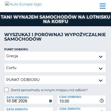
AUTO
WYNAJEM
WYNAJEM
WYPOŻYCZALNIA
PARTNERZY
POMOC
EUROPE
SAMOCHODÓW
SAMOCHODÓW
KAMPERÓW
TANI WYNAJEM SAMOCHODÓW NA LOTNISKU
WYPOŻYCZALNIA
NA KORFU
KAMPERÓW
PARTNERZY
WYSZUKAJ I PORÓWNAJ WYPOŻYCZALNIE
IE
SAMOCHODÓW
POMOC
JĄ
MOJE
PUNKT ODBIORU:
KONTO
Zwrot
samochodu
ZARZĄDZANIE
w
REZERWACJĄ
innym
POLSKA
miejscu
niż
odbiór?
Zwrot samochodu w innym miejscu niż odbiór?
PUNKT
CZAS ODBIORU:
ZWROTU:
DATA ODBIORU:
10:00
CZAS ZWROTU:
DATA ZWROTU: