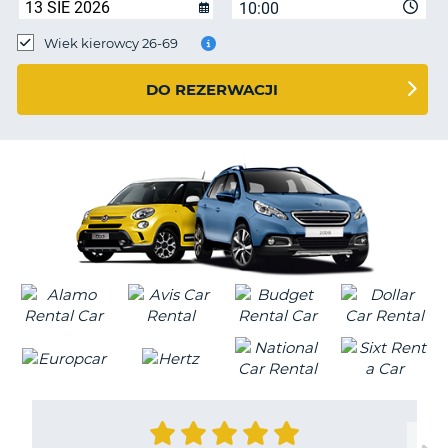
10:00
Wiek kierowcy 26-69
DO REZERWACJI
D