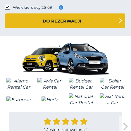
Wiek kierowcy 26-69
DO REZERWACJI
"
Jestem zadowolona
"
D