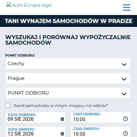
AUTO
WYNAJEM
WYNAJEM
WYPOŻYCZALNIA
PARTNERZY
POMOC
EUROPE
SAMOCHODÓW
SAMOCHODÓW
KAMPERÓW
TANI WYNAJEM SAMOCHODÓW W PRADZE
WYPOŻYCZALNIA
KAMPERÓW
WYSZUKAJ I PORÓWNAJ WYPOŻYCZALNIE
PARTNERZY
SAMOCHODÓW
IE
POMOC
JĄ
PUNKT ODBIORU:
MOJE
Zwrot
KONTO
samochodu
ZARZĄDZANIE
w
REZERWACJĄ
innym
miejscu
POLSKA
niż
odbiór?
Zwrot samochodu w innym miejscu niż odbiór?
PUNKT
CZAS ODBIORU:
ZWROTU:
DATA ODBIORU:
10:00
CZAS ZWROTU:
DATA ZWROTU:
10:00