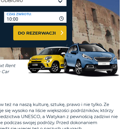
J
ODRÓŻY I PARTNERZY
CZAS ZWROTU:
10:00
GUJ SIĘ TUTAJ
DO REZERWACJI
J
J
J
w też na naszą kulturę, sztukę, prawo i nie tylko. Ze
e się wysoko na liście większości podróżników, którzy
dziedzictwa UNESCO, a Watykan z pewnością zadziwi nie
yje podczas swojej podróży. Przed dokonaniem
edz się więcej też o naszych usługach.