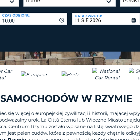
CO
NAJMNIE
BIURA P
CZAS ODBIORU:
DATA ZWROTU:
1
10:00
ZALO
DUŻA
ZRESETUJ
HASŁO
LITERA.
CO
NAJMNIE
CANCEL
JEDNA
MAŁA
LITERA.
CO
NAJMNIE
1
I SAMOCHODÓW W RZYMIE
CYFRA.
CO
NAJMNIE
 się więcej o europejskiej cywilizacji i historii, mającej wpły
epodważalny urok, La Cittá Eterna lub Wieczne Miasto znajduj
1
ejsca. Centrum Rzymu zostało wpisane na listę światowego 
ZNAK.
ym jest pełen cudów, które z pewnością każdy chętnie odkr
w w Rzymie
, zamieszczone przez klientów Auto Europe i dowi