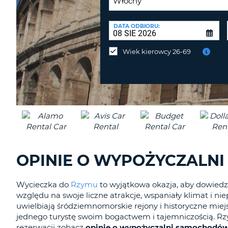
PUNKT
ZWROTU:
DATA ODBIORU:
Zwrot
samochodu
Wiek kierowcy 26-69
w
innym
miejscu
niż
odbiór?
OPINIE O WYPOŻYCZALN
Wycieczka do
Rzymu
to wyjątkowa okazja, aby dowiedzieć
względu na swoje liczne atrakcje, wspaniały klimat i ni
uwielbiają śródziemnomorskie rejony i historyczne mi
jednego turystę swoim bogactwem i tajemniczością. Rz
rezerwacji zobacz
opinie o wypożyczalni samochodó