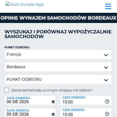
AUTO
WYNAJEM
WYNAJEM
WYPOŻYCZALNIA
PARTNERZY
POMOC
EUROPE
SAMOCHODÓW
SAMOCHODÓW
KAMPERÓW
OPINIE WYNAJEM SAMOCHODÓW BORDEAUX
WYPOŻYCZALNIA
KAMPERÓW
WYSZUKAJ I PORÓWNAJ WYPOŻYCZALNIE
PARTNERZY
SAMOCHODÓW
IE
POMOC
JĄ
PUNKT ODBIORU:
MOJE
Zwrot
KONTO
samochodu
ZARZĄDZANIE
w
REZERWACJĄ
innym
miejscu
POLSKA
niż
odbiór?
Zwrot samochodu w innym miejscu niż odbiór?
PUNKT
CZAS ODBIORU:
ZWROTU:
DATA ODBIORU:
10:00
CZAS ZWROTU:
DATA ZWROTU:
10:00