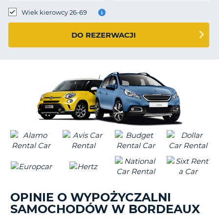
Wiek kierowcy 26-69
DO REZERWACJI
OPINIE O WYPOŻYCZALNI
SAMOCHODÓW W BORDEAUX
D