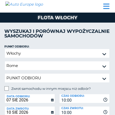
AUTO
WYNAJEM
WYNAJEM
WYPOŻYCZALNIA
PARTNERZY
POMOC
EUROPE
SAMOCHODÓW
SAMOCHODÓW
KAMPERÓW
FLOTA WŁOCHY
WYPOŻYCZALNIA
KAMPERÓW
WYSZUKAJ I PORÓWNAJ WYPOŻYCZALNIE
PARTNERZY
SAMOCHODÓW
IE
POMOC
JĄ
PUNKT ODBIORU:
MOJE
Zwrot
KONTO
samochodu
ZARZĄDZANIE
w
REZERWACJĄ
innym
miejscu
POLSKA
niż
odbiór?
Zwrot samochodu w innym miejscu niż odbiór?
PUNKT
CZAS ODBIORU:
ZWROTU:
DATA ODBIORU:
10:00
CZAS ZWROTU:
DATA ZWROTU:
10:00