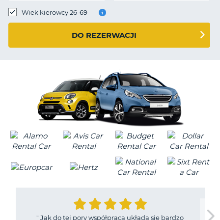
Wiek kierowcy 26-69
DO REZERWACJI
"
Jak do tej pory współpraca układa się bardzo
D