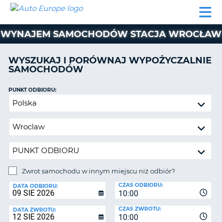
AUTO
WYNAJEM
WYNAJEM
WYPOŻYCZALNIA
PARTNERZY
POMOC
EUROPE
SAMOCHODÓW
SAMOCHODÓW
KAMPERÓW
WYNAJEM SAMOCHODÓW STACJA WROCŁAW
WYPOŻYCZALNIA
KAMPERÓW
WYSZUKAJ I PORÓWNAJ WYPOŻYCZALNIE
PARTNERZY
SAMOCHODÓW
IE
POMOC
JĄ
PUNKT ODBIORU:
MOJE
Zwrot
KONTO
samochodu
ZARZĄDZANIE
w
REZERWACJĄ
innym
miejscu
POLSKA
niż
odbiór?
Zwrot samochodu w innym miejscu niż odbiór?
PUNKT
CZAS ODBIORU:
ZWROTU:
DATA ODBIORU:
10:00
CZAS ZWROTU:
DATA ZWROTU:
10:00