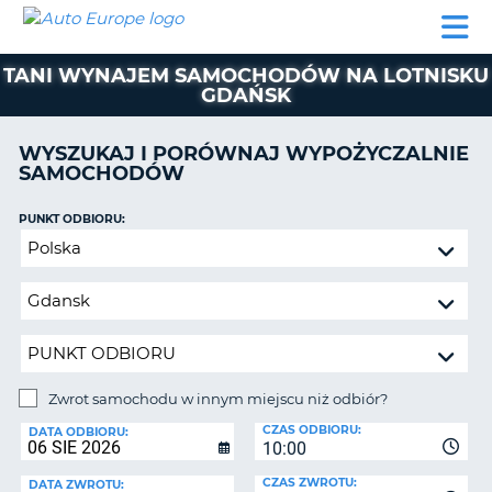
AUTO
WYNAJEM
WYNAJEM
WYPOŻYCZALNIA
PARTNERZY
POMOC
EUROPE
SAMOCHODÓW
SAMOCHODÓW
KAMPERÓW
TANI WYNAJEM SAMOCHODÓW NA LOTNISKU
WYPOŻYCZALNIA
GDAŃSK
KAMPERÓW
PARTNERZY
WYSZUKAJ I PORÓWNAJ WYPOŻYCZALNIE
IE
SAMOCHODÓW
POMOC
JĄ
MOJE
PUNKT ODBIORU:
KONTO
Zwrot
samochodu
ZARZĄDZANIE
w
REZERWACJĄ
innym
POLSKA
miejscu
niż
odbiór?
Zwrot samochodu w innym miejscu niż odbiór?
PUNKT
CZAS ODBIORU:
ZWROTU:
DATA ODBIORU:
10:00
CZAS ZWROTU:
DATA ZWROTU: