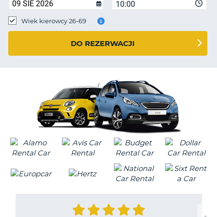
10:00
Wiek kierowcy 26-69
DO REZERWACJI
D