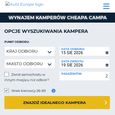
AUTO
WYNAJEM
WYNAJEM
WYPOŻYCZALNIA
PARTNERZY
POMOC
EUROPE
SAMOCHODÓW
SAMOCHODÓW
KAMPERÓW
WYNAJEM KAMPERÓW CHEAPA CAMPA
WYPOŻYCZALNIA
KAMPERÓW
OPCJE WYSZUKIWANIA KAMPERA
PARTNERZY
IE
POMOC
PUNKT ODBIORU:
JĄ
Zwrot
DATA ODBIORU:
MOJE
samochodu
KONTO
w
DATA ZWROTU:
ZARZĄDZANIE
innym
REZERWACJĄ
miejscu
PASAŻER/ÓW:
Zwrot samochodu w
niż
POLSKA
innym miejscu niż odbiór?
odbiór?
PUNKT
ZWROTU:
Wiek kierowcy 26-69
ZNAJDŹ IDEALNEGO KAMPERA