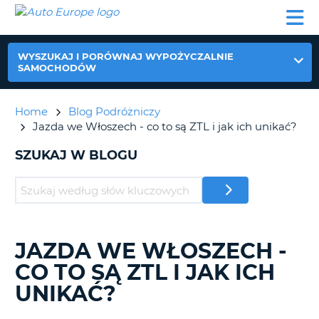
AUTO
WYNAJEM
WYNAJEM
WYPOŻYCZALNIA
PARTNERZY
POMOC
EUROPE
SAMOCHODÓW
SAMOCHODÓW
KAMPERÓW
WYPOŻYCZALNIA
WYSZUKAJ I PORÓWNAJ WYPOŻYCZALNIE
KAMPERÓW
SAMOCHODÓW
PARTNERZY
IE
Home
Blog Podróżniczy
POMOC
JĄ
Jazda we Włoszech - co to są ZTL i jak ich unikać?
MOJE
KONTO
SZUKAJ W BLOGU
ZARZĄDZANIE
REZERWACJĄ
POLSKA
JAZDA WE WŁOSZECH -
WYSZUKIWANIE
BLOGÓW......
CO TO SĄ ZTL I JAK ICH
UNIKAĆ?