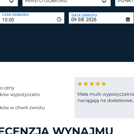
CO
NAJMNIE
BIURA P
CZAS ODBIORU:
DATA ZWROTU:
1
10:00
ZALO
DUŻA
ZRESETUJ
HASŁO
LITERA.
CO
NAJMNIE
CANCEL
JEDNA
MAŁA
LITERA.
CO
NAJMNIE
1
do ceny
Mała multi wypożyczalnia
CYFRA.
ków wypożyczalni
naciągają na dodatkowe..
CO
ków w chwili zwrotu
NAJMNIE
1
ZNAK.
RECENZJA WYNAJMU