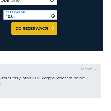
J
ODRÓŻY I PARTNERZY
CZAS ZWROTU:
10:00
GUJ SIĘ TUTAJ
DO REZERWACJI
J
J
March 30
 zaraz przy lotnisku w Reggio. Polecam bo nie
.
J