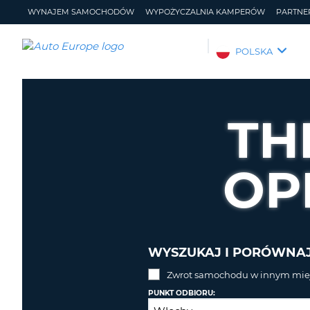
WYNAJEM SAMOCHODÓW
WYPOŻYCZALNIA KAMPERÓW
PARTNE
AUTO
POLSKA
EUROPE
WYNAJEM
SAMOCHODÓW
TH
WYPOŻYCZALNIA
KAMPERÓW
OP
PARTNERZY
POMOC
MOJE
ZARZĄDZANIE
KONTO
REZERWACJĄ
POLSKA
WYSZUKAJ I PORÓWNA
Zwrot samochodu w innym miej
PUNKT ODBIORU: