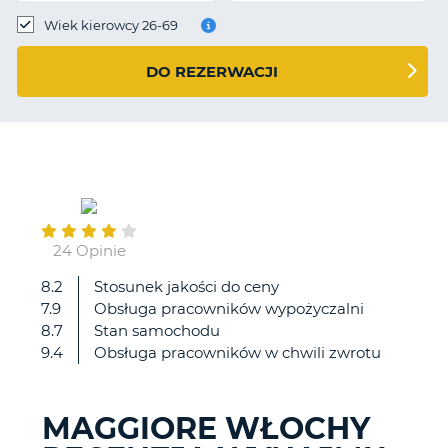
Wiek kierowcy 26-69
DO REZERWACJI
January
30
24 Opinie
8.2
Stosunek jakości do ceny
Wypożyczalnia
7.9
Obsługa pracowników wypożyczalni
super,
8.7
Stan samochodu
miła
9.4
Obsługa pracowników w chwili zwrotu
obsługa,
profesjonalna,
uśmiechnięta:)
MAGGIORE WŁOCHY
D