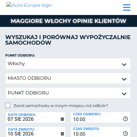
AUTO
WYNAJEM
WYNAJEM
WYPOŻYCZALNIA
PARTNERZY
POMOC
EUROPE
SAMOCHODÓW
SAMOCHODÓW
KAMPERÓW
MAGGIORE WŁOCHY OPINIE KLIENTÓW
WYPOŻYCZALNIA
KAMPERÓW
WYSZUKAJ I PORÓWNAJ WYPOŻYCZALNIE
PARTNERZY
SAMOCHODÓW
IE
POMOC
JĄ
PUNKT ODBIORU:
MOJE
Zwrot
KONTO
samochodu
ZARZĄDZANIE
w
REZERWACJĄ
innym
miejscu
POLSKA
niż
odbiór?
Zwrot samochodu w innym miejscu niż odbiór?
PUNKT
CZAS ODBIORU:
ZWROTU:
DATA ODBIORU:
10:00
CZAS ZWROTU:
DATA ZWROTU:
10:00