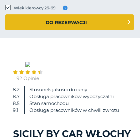
Wiek kierowcy 26-69
DO REZERWACJI
March
04
92 Opinie
8.2
Stosunek jakości do ceny
Jestem
8.7
Obsługa pracowników wypożyczalni
zadwowolony.
8.5
Stan samochodu
9.1
Obsługa pracowników w chwili zwrotu
SICILY BY CAR WŁOCHY
D