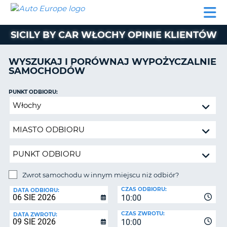
AUTO
WYNAJEM
WYNAJEM
WYPOŻYCZALNIA
PARTNERZY
POMOC
EUROPE
SAMOCHODÓW
SAMOCHODÓW
KAMPERÓW
SICILY BY CAR WŁOCHY OPINIE KLIENTÓW
WYPOŻYCZALNIA
KAMPERÓW
WYSZUKAJ I PORÓWNAJ WYPOŻYCZALNIE
PARTNERZY
SAMOCHODÓW
IE
POMOC
JĄ
PUNKT ODBIORU:
MOJE
Zwrot
KONTO
samochodu
ZARZĄDZANIE
w
REZERWACJĄ
innym
miejscu
POLSKA
niż
odbiór?
Zwrot samochodu w innym miejscu niż odbiór?
PUNKT
CZAS ODBIORU:
ZWROTU:
DATA ODBIORU:
10:00
CZAS ZWROTU:
DATA ZWROTU:
10:00