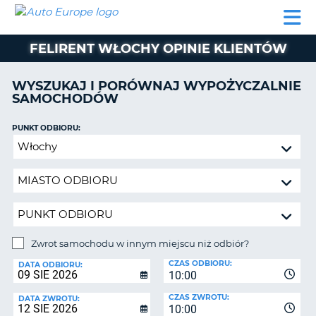
AUTO
WYNAJEM
WYNAJEM
WYPOŻYCZALNIA
PARTNERZY
POMOC
EUROPE
SAMOCHODÓW
SAMOCHODÓW
KAMPERÓW
FELIRENT WŁOCHY OPINIE KLIENTÓW
WYPOŻYCZALNIA
KAMPERÓW
WYSZUKAJ I PORÓWNAJ WYPOŻYCZALNIE
PARTNERZY
SAMOCHODÓW
IE
POMOC
JĄ
PUNKT ODBIORU:
MOJE
Zwrot
KONTO
samochodu
ZARZĄDZANIE
w
REZERWACJĄ
innym
miejscu
POLSKA
niż
odbiór?
Zwrot samochodu w innym miejscu niż odbiór?
PUNKT
CZAS ODBIORU:
ZWROTU:
DATA ODBIORU:
10:00
CZAS ZWROTU:
DATA ZWROTU:
10:00