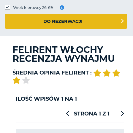
Wiek kierowcy 26-69
DO REZERWACJI
FELIRENT WŁOCHY
RECENZJA WYNAJMU
ŚREDNIA OPINIA FELIRENT :
ILOŚĆ WPISÓW 1 NA 1
STRONA 1 Z 1
D