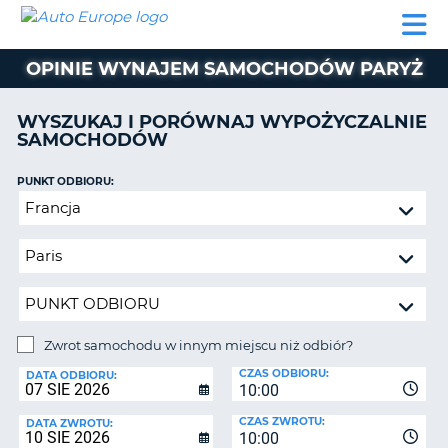
AUTO
WYNAJEM
WYNAJEM
WYPOŻYCZALNIA
PARTNERZY
POMOC
EUROPE
SAMOCHODÓW
SAMOCHODÓW
KAMPERÓW
OPINIE WYNAJEM SAMOCHODÓW PARYŻ
WYPOŻYCZALNIA
KAMPERÓW
WYSZUKAJ I PORÓWNAJ WYPOŻYCZALNIE
PARTNERZY
SAMOCHODÓW
IE
POMOC
JĄ
PUNKT ODBIORU:
MOJE
Zwrot
KONTO
samochodu
ZARZĄDZANIE
w
REZERWACJĄ
innym
miejscu
POLSKA
niż
odbiór?
Zwrot samochodu w innym miejscu niż odbiór?
PUNKT
CZAS ODBIORU:
ZWROTU:
DATA ODBIORU:
10:00
CZAS ZWROTU:
DATA ZWROTU:
10:00