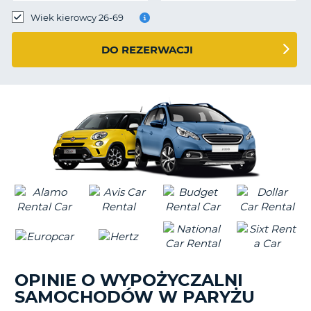
Wiek kierowcy 26-69
DO REZERWACJI
OPINIE O WYPOŻYCZALNI
SAMOCHODÓW W PARYŻU
D