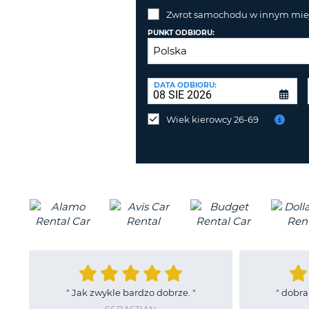
Zwrot samochodu w innym miej
PUNKT ODBIORU:
PUNKT
ZWROTU:
DATA ODBIORU:
Zwrot
samochodu
Wiek kierowcy 26-69
w
innym
miejscu
niż
odbiór?
"
Jak zwykle bardzo dobrze.
"
"
dobra 
SEBASTIAN