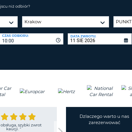
CO
scu niż odbiór?
NAJMNIE
BIURA P
1
ZALO
DUŻA
ZRESETUJ
HASŁO
LITERA.
CZAS ODBIORU:
DATA ZWROTU:
CO
10:00
NAJMNIE
CANCEL
JEDNA
MAŁA
LITERA.
CO
NAJMNIE
1
CYFRA.
CO
NAJMNIE
1
Dzlaczego warto u nas
ZNAK.
zarezerwować
obsługa, szybki zwrot
kaucji.
"