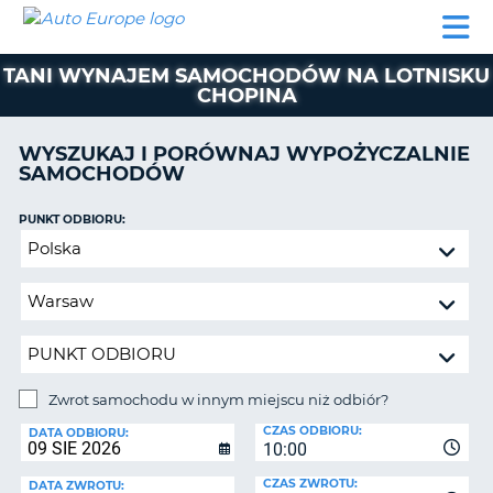
AUTO
WYNAJEM
WYNAJEM
WYPOŻYCZALNIA
PARTNERZY
POMOC
EUROPE
SAMOCHODÓW
SAMOCHODÓW
KAMPERÓW
TANI WYNAJEM SAMOCHODÓW NA LOTNISKU
WYPOŻYCZALNIA
CHOPINA
KAMPERÓW
PARTNERZY
WYSZUKAJ I PORÓWNAJ WYPOŻYCZALNIE
IE
SAMOCHODÓW
POMOC
JĄ
MOJE
PUNKT ODBIORU:
KONTO
Zwrot
samochodu
ZARZĄDZANIE
w
REZERWACJĄ
innym
POLSKA
miejscu
niż
odbiór?
Zwrot samochodu w innym miejscu niż odbiór?
PUNKT
CZAS ODBIORU:
ZWROTU:
DATA ODBIORU:
10:00
CZAS ZWROTU:
DATA ZWROTU: