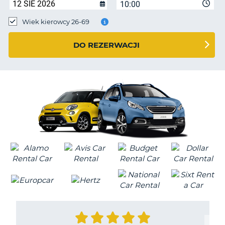
10:00
Wiek kierowcy 26-69
DO REZERWACJI
D