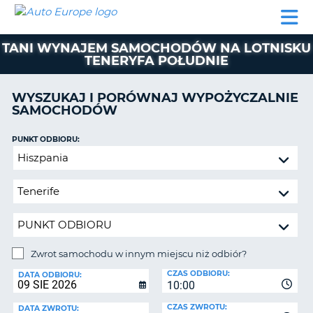
AUTO
WYNAJEM
WYNAJEM
WYPOŻYCZALNIA
PARTNERZY
POMOC
EUROPE
SAMOCHODÓW
SAMOCHODÓW
KAMPERÓW
TANI WYNAJEM SAMOCHODÓW NA LOTNISKU
WYPOŻYCZALNIA
TENERYFA POŁUDNIE
KAMPERÓW
PARTNERZY
WYSZUKAJ I PORÓWNAJ WYPOŻYCZALNIE
IE
SAMOCHODÓW
POMOC
JĄ
MOJE
PUNKT ODBIORU:
KONTO
Zwrot
samochodu
ZARZĄDZANIE
w
REZERWACJĄ
innym
POLSKA
miejscu
niż
odbiór?
Zwrot samochodu w innym miejscu niż odbiór?
PUNKT
CZAS ODBIORU:
ZWROTU:
DATA ODBIORU:
10:00
CZAS ZWROTU:
DATA ZWROTU: