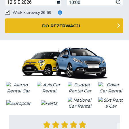
10:00
Wiek kierowcy 26-69
DO REZERWACJI
D