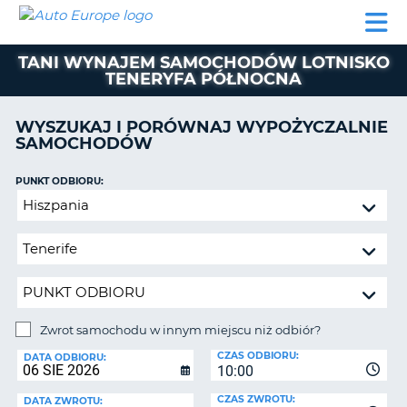
AUTO
WYNAJEM
WYNAJEM
WYPOŻYCZALNIA
PARTNERZY
POMOC
EUROPE
SAMOCHODÓW
SAMOCHODÓW
KAMPERÓW
TANI WYNAJEM SAMOCHODÓW LOTNISKO
WYPOŻYCZALNIA
TENERYFA PÓŁNOCNA
KAMPERÓW
PARTNERZY
WYSZUKAJ I PORÓWNAJ WYPOŻYCZALNIE
IE
SAMOCHODÓW
POMOC
JĄ
MOJE
PUNKT ODBIORU:
KONTO
Zwrot
samochodu
ZARZĄDZANIE
w
REZERWACJĄ
innym
POLSKA
miejscu
niż
odbiór?
Zwrot samochodu w innym miejscu niż odbiór?
PUNKT
CZAS ODBIORU:
ZWROTU:
DATA ODBIORU:
10:00
CZAS ZWROTU:
DATA ZWROTU: