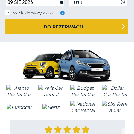
10:00
Wiek kierowcy 26-69
DO REZERWACJI
D