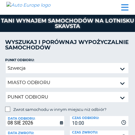
AUTO
WYNAJEM
WYNAJEM
WYPOŻYCZALNIA
PARTNERZY
POMOC
EUROPE
SAMOCHODÓW
SAMOCHODÓW
KAMPERÓW
TANI WYNAJEM SAMOCHODÓW NA LOTNISKU
WYPOŻYCZALNIA
SKAVSTA
KAMPERÓW
PARTNERZY
WYSZUKAJ I PORÓWNAJ WYPOŻYCZALNIE
IE
SAMOCHODÓW
POMOC
JĄ
MOJE
PUNKT ODBIORU:
KONTO
Zwrot
samochodu
ZARZĄDZANIE
w
REZERWACJĄ
innym
POLSKA
miejscu
niż
odbiór?
Zwrot samochodu w innym miejscu niż odbiór?
PUNKT
CZAS ODBIORU:
ZWROTU:
DATA ODBIORU:
10:00
CZAS ZWROTU:
DATA ZWROTU: