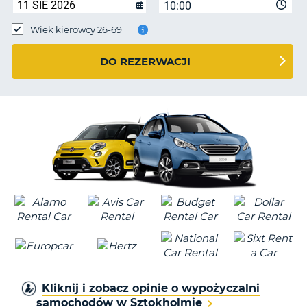
10:00
Wiek kierowcy 26-69
DO REZERWACJI
Kliknij i zobacz opinie o wypożyczalni
samochodów w Sztokholmie
D