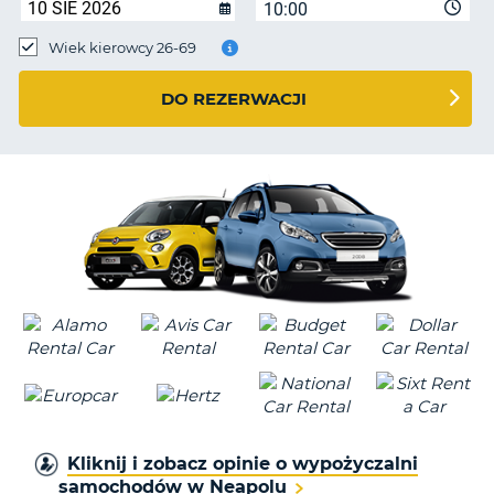
10:00
Wiek kierowcy 26-69
DO REZERWACJI
Kliknij i zobacz opinie o wypożyczalni
samochodów w Neapolu
D