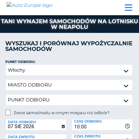
AUTO
WYNAJEM
WYNAJEM
WYPOŻYCZALNIA
PARTNERZY
POMOC
EUROPE
SAMOCHODÓW
SAMOCHODÓW
KAMPERÓW
TANI WYNAJEM SAMOCHODÓW NA LOTNISKU
WYPOŻYCZALNIA
W NEAPOLU
KAMPERÓW
PARTNERZY
WYSZUKAJ I PORÓWNAJ WYPOŻYCZALNIE
IE
SAMOCHODÓW
POMOC
JĄ
MOJE
PUNKT ODBIORU:
KONTO
Zwrot
samochodu
ZARZĄDZANIE
w
REZERWACJĄ
innym
POLSKA
miejscu
niż
odbiór?
Zwrot samochodu w innym miejscu niż odbiór?
PUNKT
CZAS ODBIORU:
ZWROTU:
DATA ODBIORU:
10:00
CZAS ZWROTU:
DATA ZWROTU: