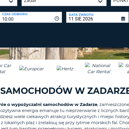
CO
NAJMNIE
BIURA P
CZAS ODBIORU:
DATA ZWROTU:
1
10:00
ZALO
DUŻA
ZRESETUJ
HASŁO
LITERA.
CO
NAJMNIE
CANCEL
JEDNA
MAŁA
LITERA.
CO
NAJMNIE
1
I SAMOCHODÓW W ZADARZ
CYFRA.
CO
NAJMNIE
nie o wypożyczalni samochodów w Zadarze
, zamieszczone
 Pozytywna energia emanuje tu nieprzerwanie z licznych baró
1
ziesz wiele ciekawych atrakcji turystycznych i miejsc histor
ZNAK.
ą z lokalnych plaż i zrelaksuj się przy rytmie morskich fal. 
ar jest tym bardziej przepełniony życiem, atrakcjami i możli