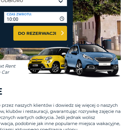
J
ODRÓŻY I PARTNERZY
CZAS ZWROTU:
10:00
GUJ SIĘ TUTAJ
DO REZERWACJI
J
J
E
J
 przez naszych klientów i dowiedz się więcej o naszych
w, klubów i restauracji, gwarantując rozrywkę zajęcie na
ycznych wartych odkrycia. Jeśli jednak wolisz
Chorwacja, podobnie jak inne popularne miejsca wakacyjne,
wościami aktywnego spędzania urlopu.