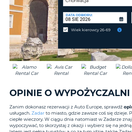
PUNKT
ZWROTU:
DATA ODBIORU:
Zwrot
samochodu
Wiek kierowcy 26-69
w
innym
miejscu
niż
odbiór?
OPINIE O WYPOŻYCZALN
Zanim dokonasz rezerwacji z Auto Europe, sprawdź
opi
usługach.
Zadar
to miasto, gdzie zawsze coś się dzieje.
ciepłe wieczory. W ciągu dnia natomiast w Zadarze znajd
wypoczywać, to skorzystaj z okazji i wybierz się na jedn
latem jest pełna turystów, a co za tym idzie, także Zad