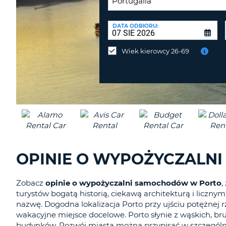
PUNKT
ZWROTU:
DATA ODBIORU:
Zwrot
samochodu
Wiek kierowcy 26-69
w
innym
miejscu
niż
odbiór?
OPINIE O WYPOŻYCZALN
Zobacz
opinie o wypożyczalni samochodów w Porto
,
turystów bogatą historią, ciekawą architekturą i licznym
nazwę. Dogodna lokalizacja Porto przy ujściu potężnej rz
wakacyjne miejsce docelowe. Porto słynie z wąskich, b
budynków. Rozwój miasta można przypisać w szczególno