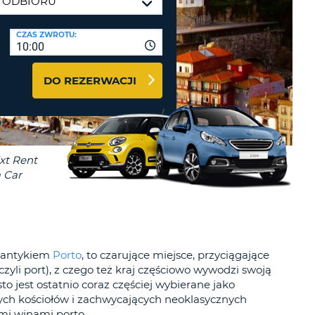
J
ODRÓŻY I PARTNERZY
CZAS ZWROTU:
10:00
GUJ SIĘ TUTAJ
DO REZERWACJI
J
J
J
tlantykiem
Porto
, to czarujące miejsce, przyciągające
czyli port), z czego też kraj częściowo wywodzi swoją
to jest ostatnio coraz częściej wybierane jako
ych kościołów i zachwycających neoklasycznych
mi winami porto.