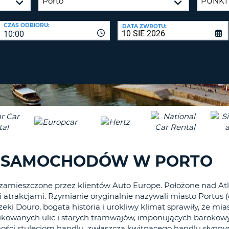
CO
NAJMNIE
BIURA P
CZAS ODBIORU:
DATA ZWROTU:
1
10:00
ZALO
DUŻA
ZRESETUJ
HASŁO
LITERA.
CO
NAJMNIE
CANCEL
JEDNA
MAŁA
LITERA.
CO
NAJMNIE
1
I SAMOCHODÓW W PORTO
CYFRA.
CO
NAJMNIE
 zamieszczone przez klientów Auto Europe. Położone nad A
i atrakcjami. Rzymianie oryginalnie nazywali miasto Portus (
1
eki Douro, bogata historia i urokliwy klimat sprawiły, że mias
ZNAK.
rukowanych ulic i starych tramwajów, imponujących barokow
ści stuleciom handlu, zwłaszcza kwitnącego handlu słynny