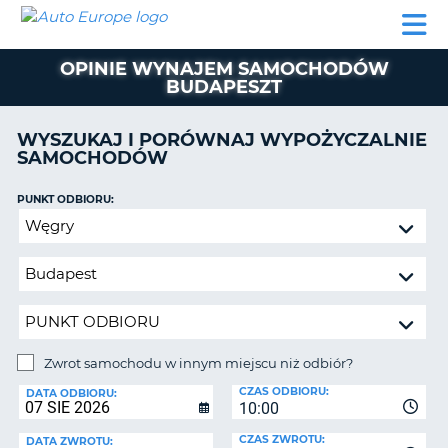
AUTO
WYNAJEM
WYNAJEM
WYPOŻYCZALNIA
PARTNERZY
POMOC
EUROPE
SAMOCHODÓW
SAMOCHODÓW
KAMPERÓW
OPINIE WYNAJEM SAMOCHODÓW
WYPOŻYCZALNIA
BUDAPESZT
KAMPERÓW
PARTNERZY
WYSZUKAJ I PORÓWNAJ WYPOŻYCZALNIE
IE
SAMOCHODÓW
POMOC
JĄ
MOJE
PUNKT ODBIORU:
KONTO
Zwrot
samochodu
ZARZĄDZANIE
w
REZERWACJĄ
innym
POLSKA
miejscu
niż
odbiór?
Zwrot samochodu w innym miejscu niż odbiór?
PUNKT
CZAS ODBIORU:
ZWROTU:
DATA ODBIORU:
10:00
CZAS ZWROTU:
DATA ZWROTU: