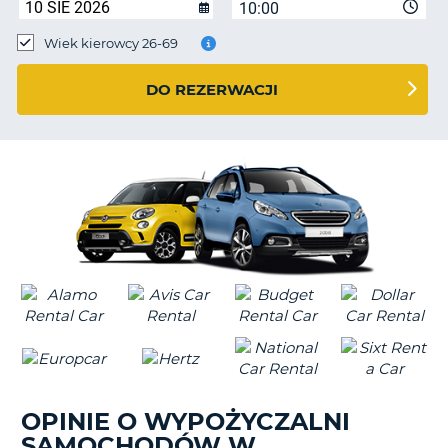
10:00
Wiek kierowcy 26-69
DO REZERWACJI
OPINIE O WYPOŻYCZALNI
SAMOCHODÓW W
D