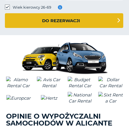
Wiek kierowcy 26-69
DO REZERWACJI
OPINIE O WYPOŻYCZALNI
SAMOCHODÓW W ALICANTE
D