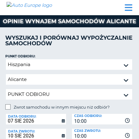
AUTO
WYNAJEM
WYNAJEM
WYPOŻYCZALNIA
PARTNERZY
POMOC
EUROPE
SAMOCHODÓW
SAMOCHODÓW
KAMPERÓW
OPINIE WYNAJEM SAMOCHODÓW ALICANTE
WYPOŻYCZALNIA
KAMPERÓW
WYSZUKAJ I PORÓWNAJ WYPOŻYCZALNIE
PARTNERZY
SAMOCHODÓW
IE
POMOC
JĄ
PUNKT ODBIORU:
MOJE
Zwrot
KONTO
samochodu
ZARZĄDZANIE
w
REZERWACJĄ
innym
miejscu
POLSKA
niż
odbiór?
Zwrot samochodu w innym miejscu niż odbiór?
PUNKT
CZAS ODBIORU:
ZWROTU:
DATA ODBIORU:
10:00
CZAS ZWROTU:
DATA ZWROTU:
10:00