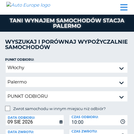
AUTO
WYNAJEM
WYNAJEM
WYPOŻYCZALNIA
PARTNERZY
POMOC
EUROPE
SAMOCHODÓW
SAMOCHODÓW
KAMPERÓW
TANI WYNAJEM SAMOCHODÓW STACJA
WYPOŻYCZALNIA
PALERMO
KAMPERÓW
PARTNERZY
WYSZUKAJ I PORÓWNAJ WYPOŻYCZALNIE
IE
SAMOCHODÓW
POMOC
JĄ
MOJE
PUNKT ODBIORU:
KONTO
Zwrot
samochodu
ZARZĄDZANIE
w
REZERWACJĄ
innym
POLSKA
miejscu
niż
odbiór?
Zwrot samochodu w innym miejscu niż odbiór?
PUNKT
CZAS ODBIORU:
ZWROTU:
DATA ODBIORU:
10:00
CZAS ZWROTU:
DATA ZWROTU: