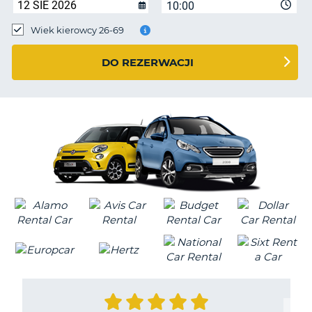
10:00
Wiek kierowcy 26-69
DO REZERWACJI
D