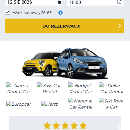
10:00
Wiek kierowcy 26-69
DO REZERWACJI
D