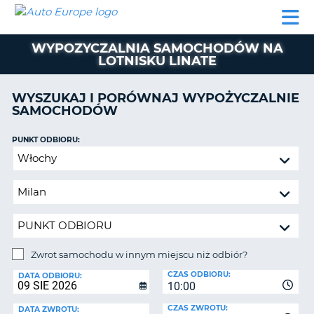
AUTO
WYNAJEM
WYNAJEM
WYPOŻYCZALNIA
PARTNERZY
POMOC
EUROPE
SAMOCHODÓW
SAMOCHODÓW
KAMPERÓW
WYPOZYCZALNIA SAMOCHODÓW NA
WYPOŻYCZALNIA
LOTNISKU LINATE
KAMPERÓW
PARTNERZY
WYSZUKAJ I PORÓWNAJ WYPOŻYCZALNIE
IE
SAMOCHODÓW
POMOC
JĄ
MOJE
PUNKT ODBIORU:
KONTO
Zwrot
samochodu
ZARZĄDZANIE
w
REZERWACJĄ
innym
POLSKA
miejscu
niż
odbiór?
Zwrot samochodu w innym miejscu niż odbiór?
PUNKT
CZAS ODBIORU:
ZWROTU:
DATA ODBIORU:
10:00
CZAS ZWROTU:
DATA ZWROTU: