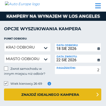
AUTO
WYNAJEM
WYNAJEM
WYPOŻYCZALNIA
PARTNERZY
POMOC
EUROPE
SAMOCHODÓW
SAMOCHODÓW
KAMPERÓW
KAMPERY NA WYNAJEM W LOS ANGELES
WYPOŻYCZALNIA
KAMPERÓW
OPCJE WYSZUKIWANIA KAMPERA
PARTNERZY
IE
POMOC
PUNKT ODBIORU:
JĄ
Zwrot
DATA ODBIORU:
MOJE
samochodu
KONTO
w
DATA ZWROTU:
ZARZĄDZANIE
innym
REZERWACJĄ
miejscu
PASAŻER/ÓW:
Zwrot samochodu w
niż
POLSKA
innym miejscu niż odbiór?
odbiór?
PUNKT
ZWROTU:
Wiek kierowcy 26-69
ZNAJDŹ IDEALNEGO KAMPERA