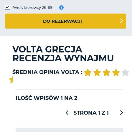
Wiek kierowcy 26-69
DO REZERWACJI
VOLTA GRECJA
RECENZJA WYNAJMU
ŚREDNIA OPINIA VOLTA :
ILOŚĆ WPISÓW 1 NA 2
STRONA 1 Z 1
D