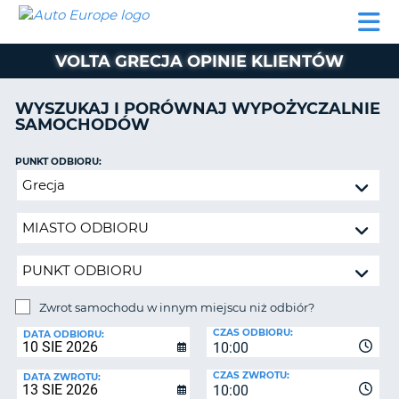
AUTO
WYNAJEM
WYNAJEM
WYPOŻYCZALNIA
PARTNERZY
POMOC
EUROPE
SAMOCHODÓW
SAMOCHODÓW
KAMPERÓW
VOLTA GRECJA OPINIE KLIENTÓW
WYPOŻYCZALNIA
KAMPERÓW
WYSZUKAJ I PORÓWNAJ WYPOŻYCZALNIE
PARTNERZY
SAMOCHODÓW
IE
POMOC
JĄ
PUNKT ODBIORU:
MOJE
Zwrot
KONTO
samochodu
ZARZĄDZANIE
w
REZERWACJĄ
innym
miejscu
POLSKA
niż
odbiór?
Zwrot samochodu w innym miejscu niż odbiór?
PUNKT
CZAS ODBIORU:
ZWROTU:
DATA ODBIORU:
10:00
CZAS ZWROTU:
DATA ZWROTU:
10:00