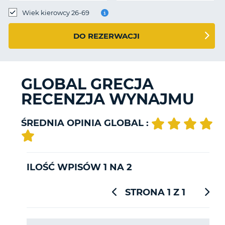
Wiek kierowcy 26-69
DO REZERWACJI
GLOBAL GRECJA
RECENZJA WYNAJMU
ŚREDNIA OPINIA GLOBAL :
ILOŚĆ WPISÓW 1 NA 2
STRONA 1 Z 1
D