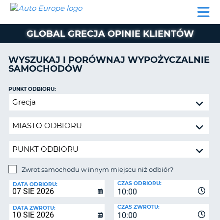
AUTO
WYNAJEM
WYNAJEM
WYPOŻYCZALNIA
PARTNERZY
POMOC
EUROPE
SAMOCHODÓW
SAMOCHODÓW
KAMPERÓW
GLOBAL GRECJA OPINIE KLIENTÓW
WYPOŻYCZALNIA
KAMPERÓW
WYSZUKAJ I PORÓWNAJ WYPOŻYCZALNIE
PARTNERZY
SAMOCHODÓW
IE
POMOC
JĄ
PUNKT ODBIORU:
MOJE
Zwrot
KONTO
samochodu
ZARZĄDZANIE
w
REZERWACJĄ
innym
miejscu
POLSKA
niż
odbiór?
Zwrot samochodu w innym miejscu niż odbiór?
PUNKT
CZAS ODBIORU:
ZWROTU:
DATA ODBIORU:
10:00
CZAS ZWROTU:
DATA ZWROTU:
10:00