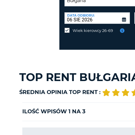
PUNKT
ZWROTU:
DATA ODBIORU:
Zwrot
samochodu
Wiek kierowcy 26-69
w
innym
miejscu
niż
odbiór?
TOP RENT BUŁGAR
ŚREDNIA OPINIA TOP RENT :
ILOŚĆ WPISÓW 1 NA 3