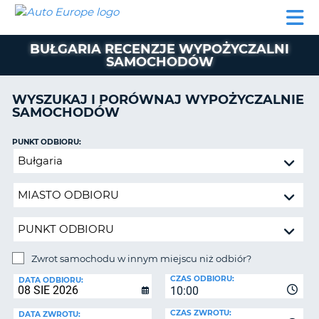
AUTO
WYNAJEM
WYNAJEM
WYPOŻYCZALNIA
PARTNERZY
POMOC
EUROPE
SAMOCHODÓW
SAMOCHODÓW
KAMPERÓW
BUŁGARIA RECENZJE WYPOŻYCZALNI
WYPOŻYCZALNIA
SAMOCHODÓW
KAMPERÓW
PARTNERZY
WYSZUKAJ I PORÓWNAJ WYPOŻYCZALNIE
IE
SAMOCHODÓW
POMOC
JĄ
MOJE
PUNKT ODBIORU:
KONTO
Zwrot
samochodu
ZARZĄDZANIE
w
REZERWACJĄ
innym
POLSKA
miejscu
niż
odbiór?
Zwrot samochodu w innym miejscu niż odbiór?
PUNKT
CZAS ODBIORU:
ZWROTU:
DATA ODBIORU:
10:00
CZAS ZWROTU:
DATA ZWROTU: